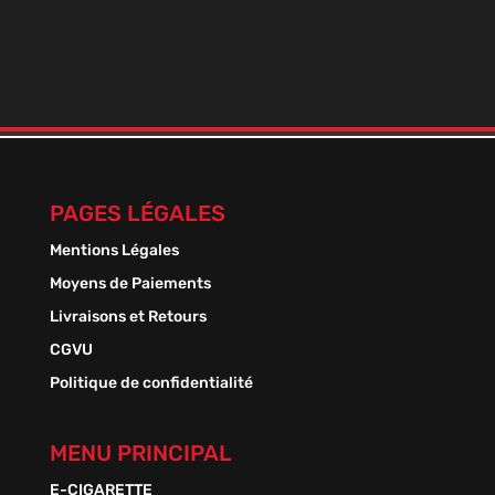
BOOSTER DE NICO+ 9 MILLÉSIME
En stock
Plage
1,50
€
–
13,50
€
de
prix :
1,50 €
à
13,50 €
PAGES LÉGALES
Mentions Légales
Moyens de Paiements
Livraisons et Retours
CGVU
Politique de confidentialité
MENU PRINCIPAL
E-CIGARETTE