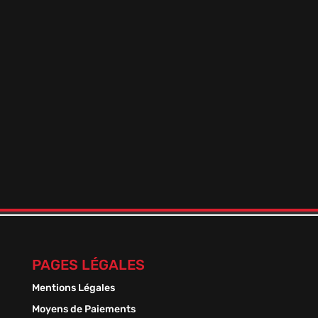
WEPP’S AGRUM
ELIQUID FRANCE
En stock
19,90
€
PAGES LÉGALES
Mentions Légales
Moyens de Paiements