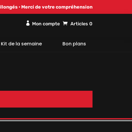
allongés • Merci de votre compréhension

Articles 0
Kit de la semaine
Bon plans