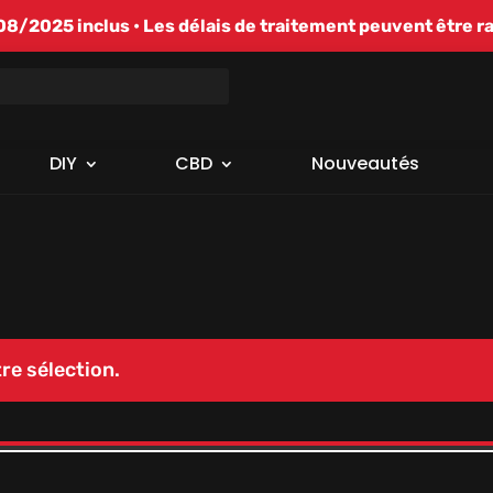
/2025 inclus • Les délais de traitement peuvent être r
DIY
CBD
Nouveautés
re sélection.