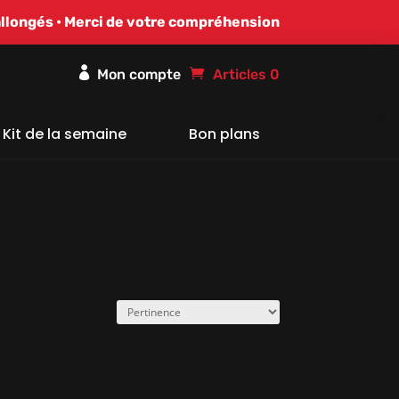
allongés • Merci de votre compréhension

Articles 0
Kit de la semaine
Bon plans