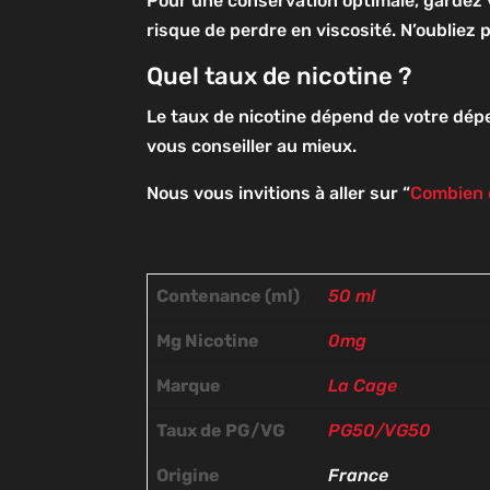
Pour une conservation optimale, gardez v
risque de perdre en viscosité. N’oubliez p
Quel taux de nicotine ?
Le taux de nicotine dépend de votre dép
vous conseiller au mieux.
Nous vous invitions à aller sur “
Combien 
Contenance (ml)
50 ml
Mg Nicotine
0mg
Marque
La Cage
Taux de PG/VG
PG50/VG50
Origine
France