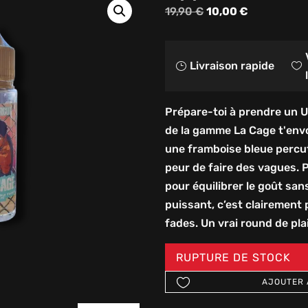
Le
Le
19,90
€
10,00
€
prix
prix
initial
actuel
Livraison rapide
était :
est :
}

19,90 €.
10,00 €.
Prépare-toi à prendre un U
de la gamme La Cage t'envo
une framboise bleue percuta
peur de faire des vagues. P
pour équilibrer le goût sans 
puissant, c’est clairement
fades. Un vrai round de pla
RUPTURE DE STOCK
AJOUTER 