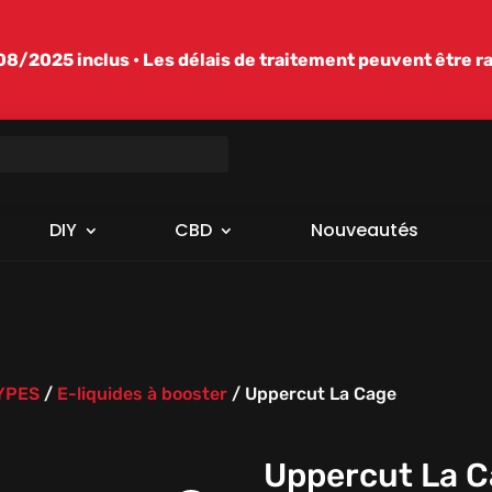
/2025 inclus • Les délais de traitement peuvent être r
DIY
CBD
Nouveautés
TYPES
/
E-liquides à booster
/
Uppercut La Cage
Uppercut La 