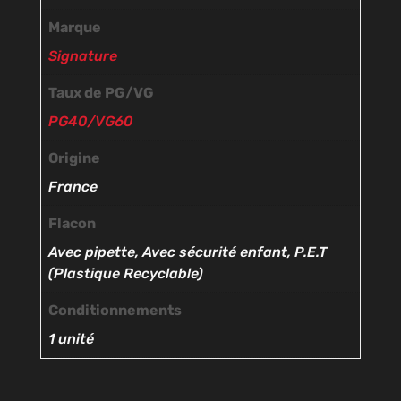
Marque
Signature
Taux de PG/VG
PG40/VG60
Origine
France
Flacon
Avec pipette, Avec sécurité enfant, P.E.T
(Plastique Recyclable)
Conditionnements
1 unité