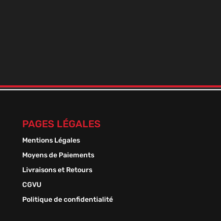
BOOSTER DE NICO+ 9 MILLÉSIME
En stock
Plage
1,50
€
–
13,50
€
de
prix :
1,50 €
à
13,50 €
PAGES LÉGALES
Mentions Légales
Moyens de Paiements
Livraisons et Retours
CGVU
Politique de confidentialité