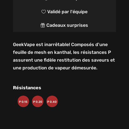
Validé par l'équipe

Cadeaux surprises

GeekVape est inarrêtable! Composés d'une
feuille de mesh en kanthal, les résistances P
assurent une fidèle restitution des saveurs et
une production de vapeur démesurée.
Résistances
P 0.15
P 0.20
P 0.40
Ohm
Ohm
Ohm