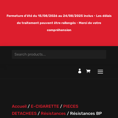
Fermeture d’été du 15/08/2026 au 24/08/2025 inclus • Les délais
de traitement peuvent être rallongés • Merci de votre
compréhension

Accueil
/
E-CIGARETTE
/
PIECES
DETACHEES
/
Résistances
/
Résistances BP