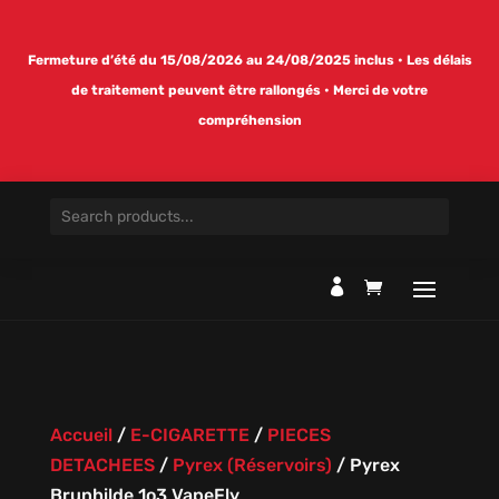
Fermeture d’été du 15/08/2026 au 24/08/2025 inclus • Les délais
de traitement peuvent être rallongés • Merci de votre
compréhension

Accueil
/
E-CIGARETTE
/
PIECES
DETACHEES
/
Pyrex (Réservoirs)
/
Pyrex
Brunhilde 1o3 VapeFly