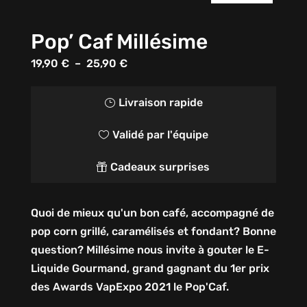
Pop’ Caf Millésime
Plage
19,90
€
–
25,90
€
de
prix :
Livraison rapide
}
19,90 €
Validé par l'équipe

à
25,90 €
Cadeaux surprises

Quoi de mieux qu'un bon café, accompagné de
pop corn grillé, caramélisés et fondant? Bonne
question? Millésime nous invite à gouter le E-
Liquide Gourmand, grand gagnant du 1er prix
des Awards VapExpo 2021 le Pop'Caf.