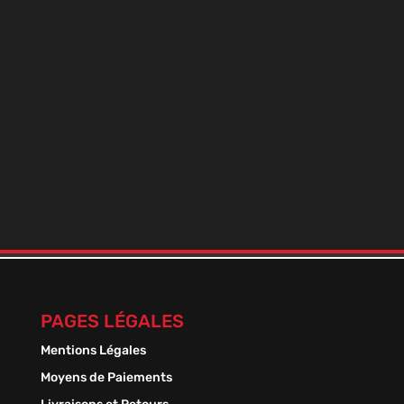
ARÔME DIABOLO FRAISE
MILLÉSIME
En stock
15 En stock!
5,90
€
PAGES LÉGALES
Mentions Légales
Moyens de Paiements