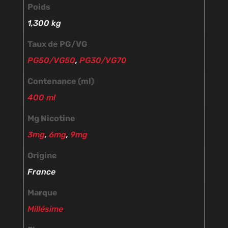
Poids
1,300 kg
Taux de PG/VG
PG50/VG50
,
PG30/VG70
Contenance (ml)
400 ml
Mg Nicotine
3mg
,
6mg
,
9mg
Origine
France
Marque
Millésime