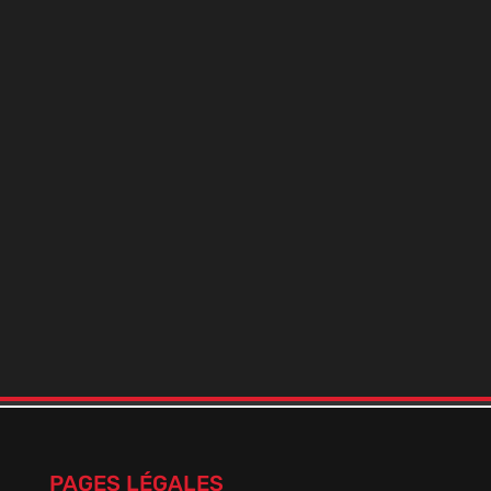
BOOSTER DE NICO+ 9 MILLÉSIME
En stock
Plage
1,50
€
–
13,50
€
de
prix :
1,50 €
à
13,50 €
PAGES LÉGALES