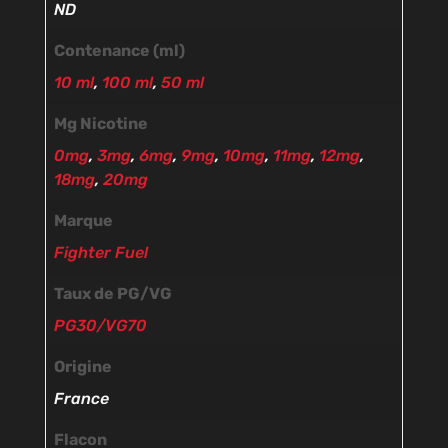
ND
Contenance (ml)
10 ml
,
100 ml
,
50 ml
Mg Nicotine
0mg
,
3mg
,
6mg
,
9mg
,
10mg
,
11mg
,
12mg
,
18mg
,
20mg
Marque
Fighter Fuel
Taux de PG/VG
PG30/VG70
Origine
France
Flacon