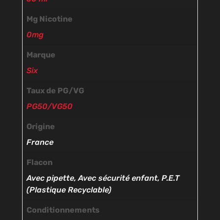
Mg Nicotine
0mg
Marque
Six
Taux de PG/VG
PG50/VG50
Origine
France
Flacon
Avec pipette, Avec sécurité enfant, P.E.T
(Plastique Recyclable)
Conditionnements