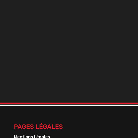
BOOSTER DE NICO+ 9 MILLÉSIME
En stock
Plage
1,50
€
–
13,50
€
de
prix :
1,50 €
à
13,50 €
PAGES LÉGALES
Mentions Légales