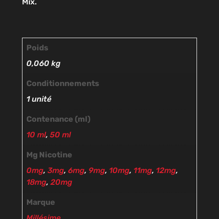
Mix.
Poids
0,060 kg
Conditionnements
1 unité
Contenance (ml)
10 ml
,
50 ml
Mg Nicotine
0mg
,
3mg
,
6mg
,
9mg
,
10mg
,
11mg
,
12mg
,
18mg
,
20mg
Marque
Millésime