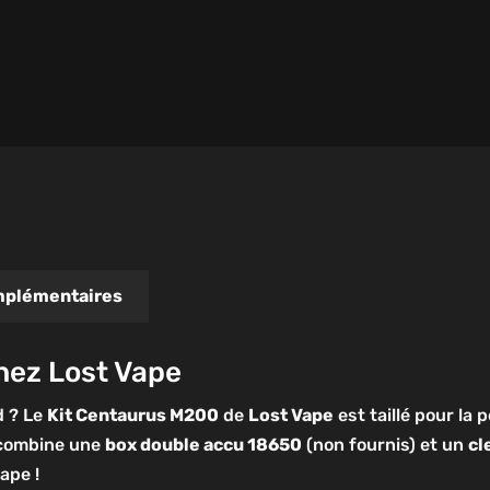
mplémentaires
hez Lost Vape
d ? Le
Kit Centaurus M200
de
Lost Vape
est taillé pour la
l combine une
box double accu 18650
(non fournis) et un
cl
ape !