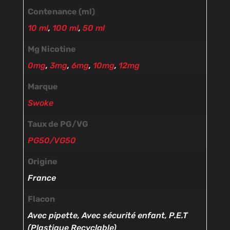
Contenance (ml)
10 ml
,
100 ml
,
50 ml
Mg Nicotine
0mg
,
3mg
,
6mg
,
10mg
,
12mg
Marque
Swoke
Taux de PG/VG
PG50/VG50
Origine
France
Flacon
Avec pipette, Avec sécurité enfant, P.E.T
(Plastique Recyclable)