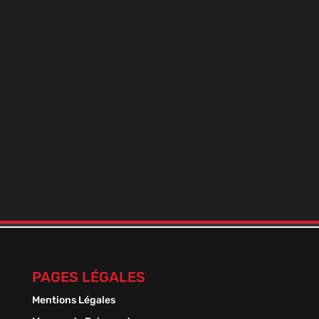
BOOSTER DE NICO+ 9 MILLÉSIME
En stock
Plage
1,50
€
–
13,50
€
de
prix :
1,50 €
à
13,50 €
PAGES LÉGALES
Mentions Légales