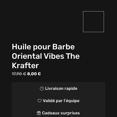
Huile pour Barbe
Oriental Vibes The
Krafter
Le
Le
17,90
€
8,00
€
prix
prix
initial
actuel
Livraison rapide
}
était :
est :
Validé par l'équipe

17,90 €.
8,00 €.
Cadeaux surprises
