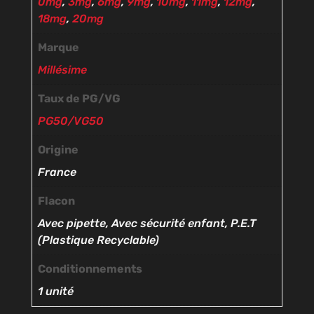
0mg
,
3mg
,
6mg
,
9mg
,
10mg
,
11mg
,
12mg
,
18mg
,
20mg
Marque
Millésime
Taux de PG/VG
PG50/VG50
Origine
France
Flacon
Avec pipette, Avec sécurité enfant, P.E.T
(Plastique Recyclable)
Conditionnements
1 unité