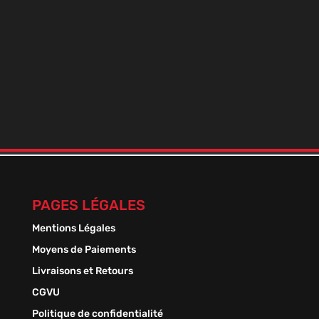
BOOSTER DE NICO+ 9 MILLÉSIME
En stock
Plage
1,50
€
–
13,50
€
de
prix :
1,50 €
à
13,50 €
PAGES LÉGALES
Mentions Légales
Moyens de Paiements
Livraisons et Retours
CGVU
Politique de confidentialité