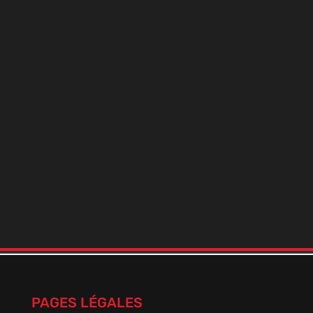
BOOSTER NICO+ SEL MILLÉSIME
En stock
50 En stock!
2,00
€
PAGES LÉGALES