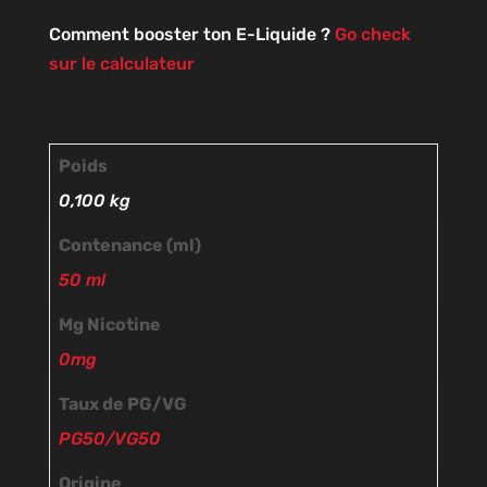
Comment booster ton E-Liquide ?
Go check
sur le calculateur
Poids
0,100 kg
Contenance (ml)
50 ml
Mg Nicotine
0mg
Taux de PG/VG
PG50/VG50
Origine