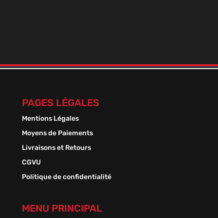
BOOSTER DE NICO+ 9 MILLÉSIME
En stock
Plage
1,50
€
–
13,50
€
de
prix :
1,50 €
à
13,50 €
PAGES LÉGALES
Mentions Légales
Moyens de Paiements
Livraisons et Retours
CGVU
Politique de confidentialité
MENU PRINCIPAL