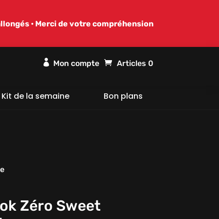
allongés • Merci de votre compréhension

Articles 0
Kit de la semaine
Bon plans
te
ok Zéro Sweet