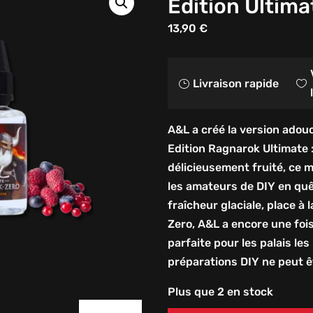
Edition Ultima
13,90
€
Livraison rapide
}

A&L a créé la version adou
Edition Ragnarok Ultimate 
délicieusement fruité, ce 
les amateurs de DIY en quê
fraîcheur glaciale, place à
Zero, A&L a encore une foi
parfaite pour les palais les
préparations DIY ne peut 
Plus que 2 en stock