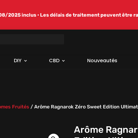
/2025 inclus • Les délais de traitement peuvent être r
DIY
CBD
Nouveautés
omes Fruités
/
Arôme Ragnarok Zéro Sweet Edition Ultima
Arôme Ragnar