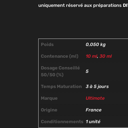
uniquement réservé aux préparations
D
Poids
0,050 kg
Contenance (ml)
10 ml
,
30 ml
Dosage Conseillé
5
50/50 (%)
Temps Maturation
3 à 5 jours
Marque
Ultimate
Origine
France
Conditionnements
1 unité