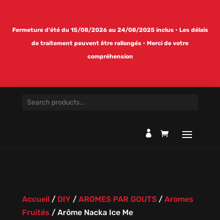
Fermeture d’été du 15/08/2026 au 24/08/2025 inclus • Les délais
de traitement peuvent être rallongés • Merci de votre
compréhension

Accueil
/
DIY
/
AROMES PAR GOUTS
/
Aromes
Fruités
/
Arôme Nacka Ice Me