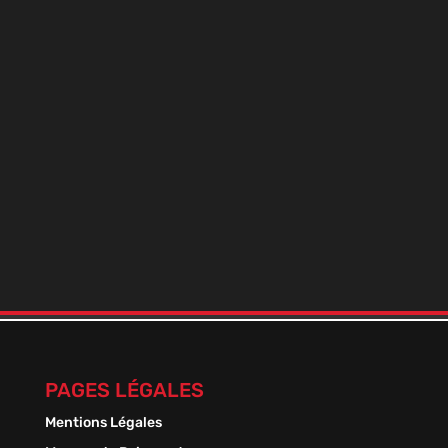
BOOSTER DE NICO+ 9 MILLÉSIME
En stock
Plage
1,50
€
–
13,50
€
de
prix :
1,50 €
à
13,50 €
PAGES LÉGALES
Mentions Légales