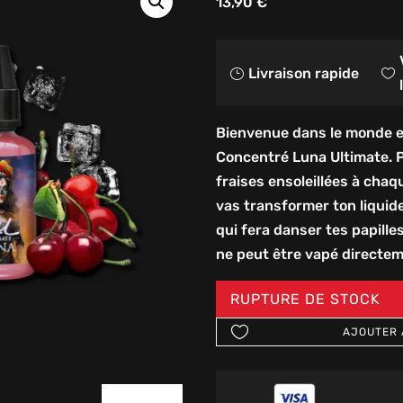
13,90
€
Livraison rapide
}

Bienvenue dans le monde e
Concentré Luna Ultimate. P
fraises ensoleillées à chaq
vas transformer ton liqui
qui fera danser tes papille
ne peut être vapé directe
RUPTURE DE STOCK
AJOUTER 