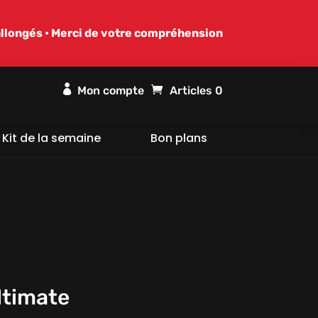
allongés • Merci de votre compréhension

Articles 0
Kit de la semaine
Bon plans
ltimate