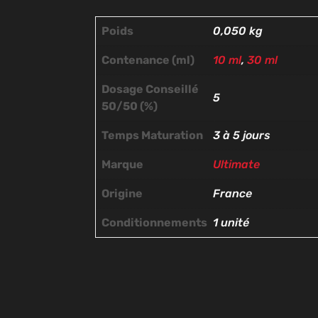
Poids
0,050 kg
Contenance (ml)
10 ml
,
30 ml
Dosage Conseillé
5
50/50 (%)
Temps Maturation
3 à 5 jours
Marque
Ultimate
Origine
France
Conditionnements
1 unité