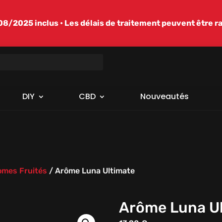
/2025 inclus • Les délais de traitement peuvent être r
DIY
CBD
Nouveautés
omes Fruités
/
Arôme Luna Ultimate
Arôme Luna U