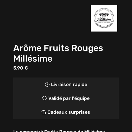
Arôme Fruits Rouges
Millésime
5,90
€
Livraison rapide
}
Validé par l'équipe

Cadeaux surprises

Le concentré Fruits Rouges de Millésime