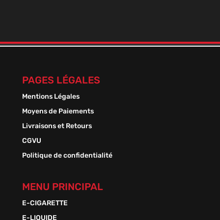
En stock
Plage
1,50
€
–
13,50
€
de
prix :
1,50 €
à
13,50 €
PAGES LÉGALES
Mentions Légales
Moyens de Paiements
Livraisons et Retours
CGVU
Politique de confidentialité
MENU PRINCIPAL
E-CIGARETTE
E-LIQUIDE