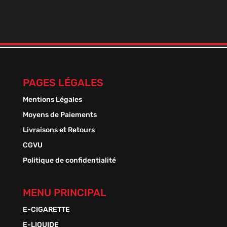
En stock
Plage
1,50
€
–
13,50
€
de
prix :
1,50 €
à
13,50 €
PAGES LÉGALES
Mentions Légales
Moyens de Paiements
Livraisons et Retours
CGVU
Politique de confidentialité
MENU PRINCIPAL
E-CIGARETTE
E-LIQUIDE