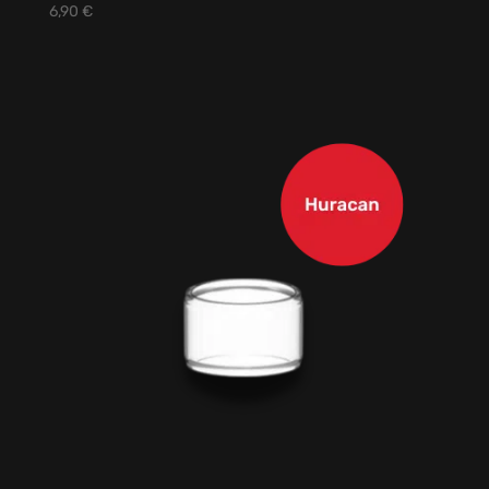
6,90
€