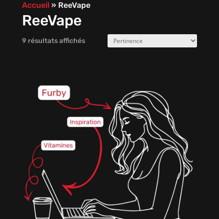
Accueil
»
ReeVape
ReeVape
9 résultats affichés