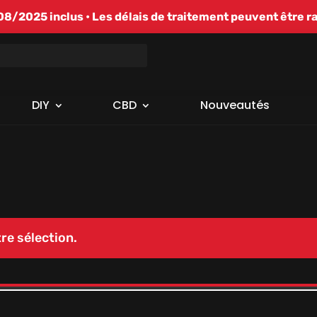
/2025 inclus • Les délais de traitement peuvent être r
DIY
CBD
Nouveautés
re sélection.