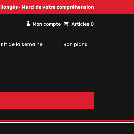
allongés • Merci de votre compréhension

Articles 0
Kit de la semaine
Bon plans