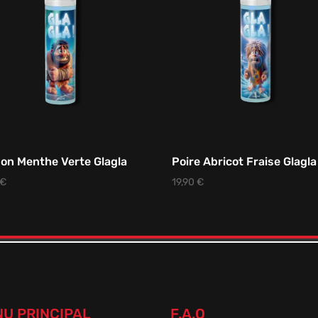
on Menthe Verte Glagla
Poire Abricot Fraise Glagla
€
19,90
€
U PRINCIPAL
F.A.Q