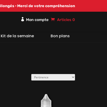
allongés • Merci de votre compréhension

Articles 0
Kit de la semaine
Bon plans