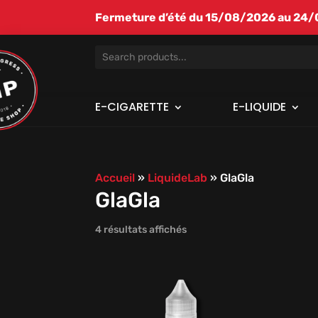
Fermeture d’été du 15/08/2026 au 24/08
E-CIGARETTE
E-LIQUIDE
Accueil
»
LiquideLab
»
GlaGla
GlaGla
4 résultats affichés