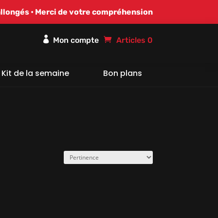
allongés • Merci de votre compréhension

Articles 0
Kit de la semaine
Bon plans