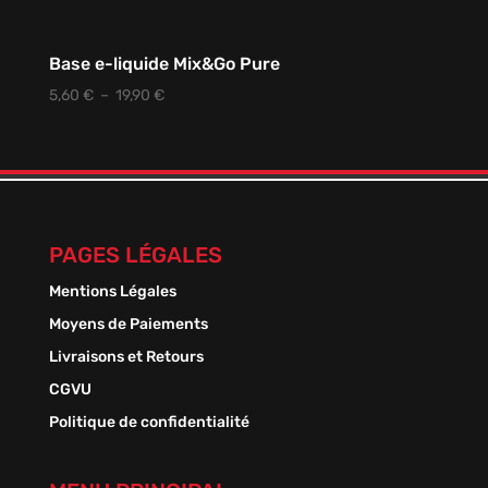
Base e-liquide Mix&Go Pure
Plage
5,60
€
–
19,90
€
de
prix :
5,60 €
à
19,90 €
PAGES LÉGALES
Mentions Légales
Moyens de Paiements
Livraisons et Retours
CGVU
Politique de confidentialité