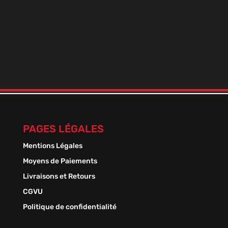
BOOSTER DE NICO+ 9 MILLÉSIME
En stock
Plage
1,50
€
–
13,50
€
de
prix :
1,50 €
à
13,50 €
PAGES LÉGALES
Mentions Légales
Moyens de Paiements
Livraisons et Retours
CGVU
Politique de confidentialité