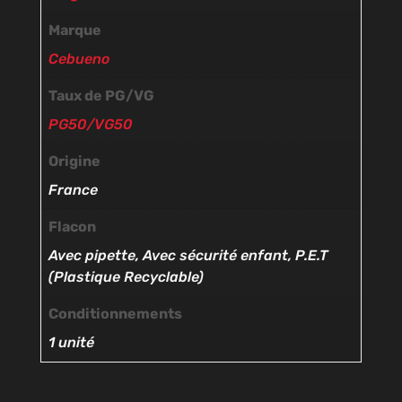
Marque
Cebueno
Taux de PG/VG
PG50/VG50
Origine
France
Flacon
Avec pipette, Avec sécurité enfant, P.E.T
(Plastique Recyclable)
Conditionnements
1 unité